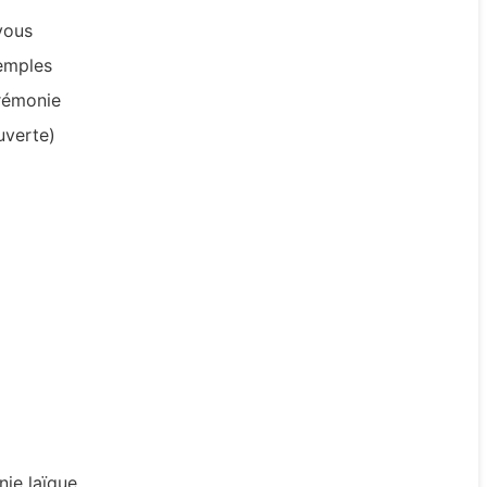
vous
emples
rémonie
uverte)
nie laïque