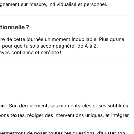
ement sur mesure, individualisé et personnel.
tionnelle ?
re de cette journée un moment inoubliable. Plus qu’une
at pour que tu sois accompagné(e) de A à Z.
avec confiance et sérénité !
ue
: Son déroulement, ses moments-clés et ses subtilités.
bons textes, rédiger des interventions uniques, et intégrer
ermettront de poser toutes tes questions, d’ajuster ton