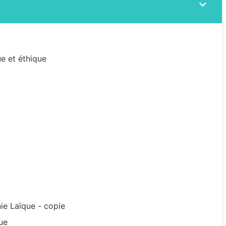
ue et éthique
ie Laïque - copie
ue